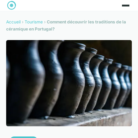
Accueil
›
Tourisme
›
Comment découvrir les traditions de la
céramique en Portugal?