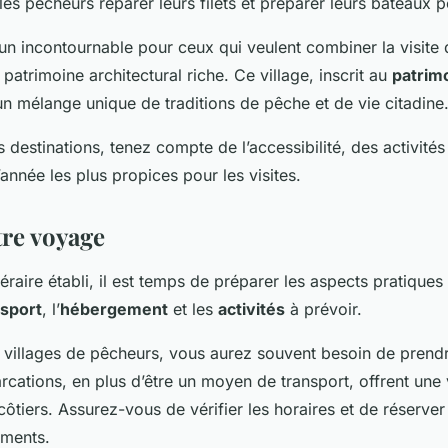
es pêcheurs réparer leurs filets et préparer leurs bateaux p
un incontournable pour ceux qui veulent combiner la visite d
atrimoine architectural riche. Ce village, inscrit au
patrim
 un mélange unique de traditions de pêche et de vie citadine
 destinations, tenez compte de l’accessibilité, des activités
année les plus propices pour les visites.
tre voyage
néraire établi, il est temps de préparer les aspects pratique
nsport
, l’
hébergement
et les
activités
à prévoir.
 villages de pêcheurs, vous aurez souvent besoin de prend
cations, en plus d’être un moyen de transport, offrent une 
ôtiers. Assurez-vous de vérifier les horaires et de réserver
éments.