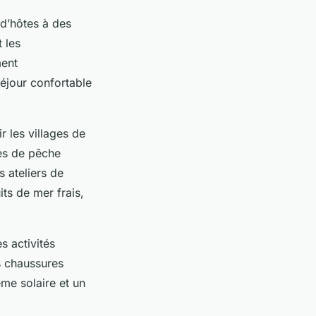
 d’hôtes à des
t les
ment
séjour confortable
r les villages de
es de pêche
s ateliers de
ts de mer frais,
s activités
s chaussures
me solaire et un