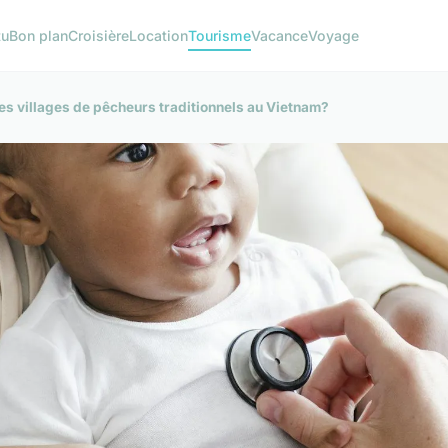
tu
Bon plan
Croisière
Location
Tourisme
Vacance
Voyage
es villages de pêcheurs traditionnels au Vietnam?