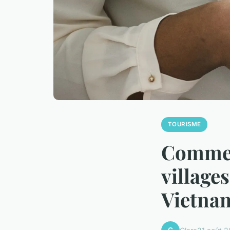
TOURISME
Comment
village
Vietna