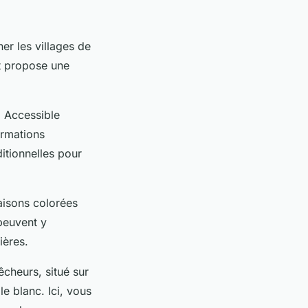
ner les villages de
et propose une
. Accessible
ormations
itionnelles pour
aisons colorées
 peuvent y
ières.
êcheurs, situé sur
le blanc. Ici, vous