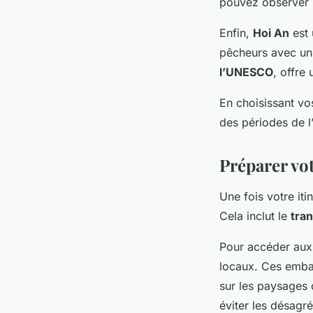
pouvez observer l
Enfin,
Hoi An
est 
pêcheurs avec un p
l’UNESCO
, offre
En choisissant vos
des périodes de l’
Préparer vo
Une fois votre iti
Cela inclut le
tra
Pour accéder aux
locaux. Ces embar
sur les paysages c
éviter les désagr