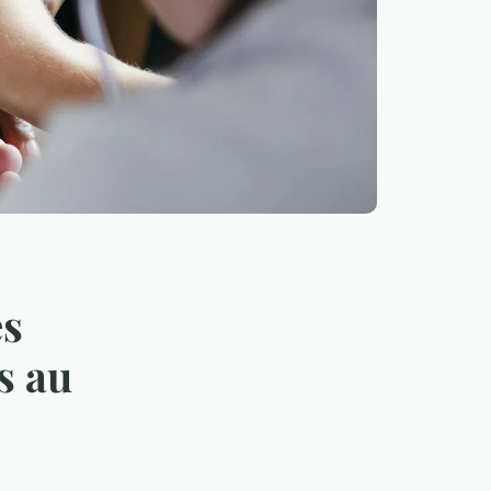
es
s au