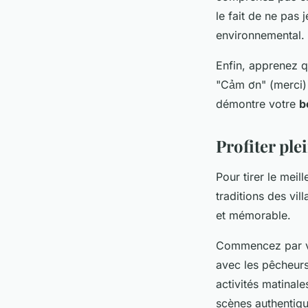
le fait de ne pas 
environnemental.
Enfin, apprenez q
"Cảm ơn" (merci) 
démontre votre
b
Profiter ple
Pour tirer le meil
traditions des vi
et mémorable.
Commencez par vo
avec les pêcheurs
activités matinal
scènes authentiqu