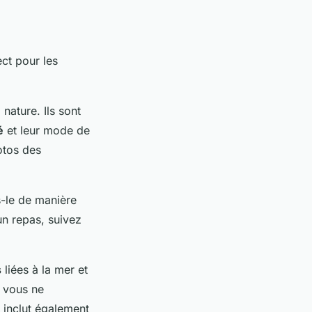
ect pour les
nature. Ils sont
é
et leur mode de
otos des
s-le de manière
un repas, suivez
.
s
liées à la mer et
i vous ne
 inclut également