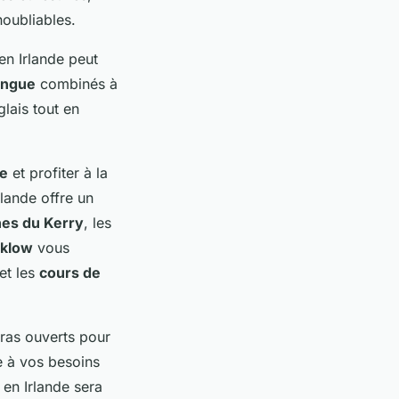
oubliables.
en Irlande peut
angue
combinés à
glais tout en
de
et profiter à la
Irlande offre un
es du Kerry
, les
klow
vous
et les
cours de
bras ouverts pour
 à vos besoins
en Irlande sera