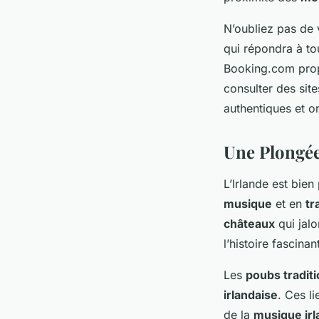
N’oubliez pas de 
qui répondra à to
Booking.com prop
consulter des sit
authentiques et or
Une Plongée
L’Irlande est bie
musique
et en
tr
châteaux
qui jalo
l’histoire fascina
Les
poubs tradit
irlandaise
. Ces l
de la
musique irl