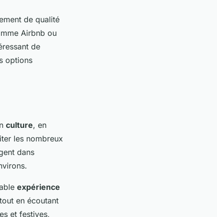
gement de qualité
mme Airbnb ou
éressant de
s options
en
culture
, en
iter les nombreux
gent dans
nvirons.
table
expérience
 tout en écoutant
s et festives,