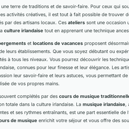
i une terre de traditions et de savoir-faire. Pour ceux qui sou
es activités créatives, il est tout à fait possible de trouver 
s par des artisans locaux. Ces
ateliers
sont une occasion 
la
culture irlandaise
tout en apprenant une technique ancest
bergements
et
locations de vacances
proposent désormai
de leurs établissements. Que vous soyez débutant ou expér
tés à tous les niveaux. Vous pourrez découvrir les technique
andaise, connues pour leur finesse et leur élégance. Les art
ssion leur savoir-faire et leurs astuces, vous permettant de
lisée de vos propres mains.
t souvent complétés par des
cours de musique traditionnell
n totale dans la culture irlandaise. La
musique irlandaise
,
tes et ses rythmes entraînants, est une part essentielle de 
ours de musique
enrichit votre séjour et vous offre des so