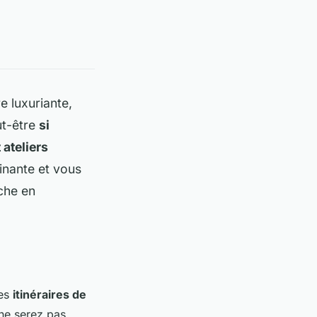
e luxuriante,
ut-être
si
 ateliers
inante et vous
che en
des
itinéraires de
ne serez pas