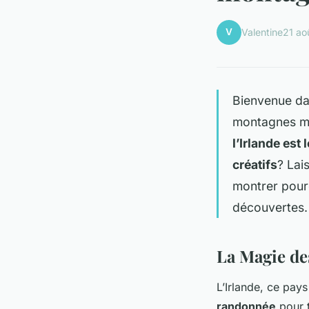
V
Valentine
21 ao
Bienvenue d
montagnes ma
l’Irlande est
créatifs
? Lai
montrer pourq
découvertes.
La Magie de
L’Irlande, ce pay
randonnée
pour t