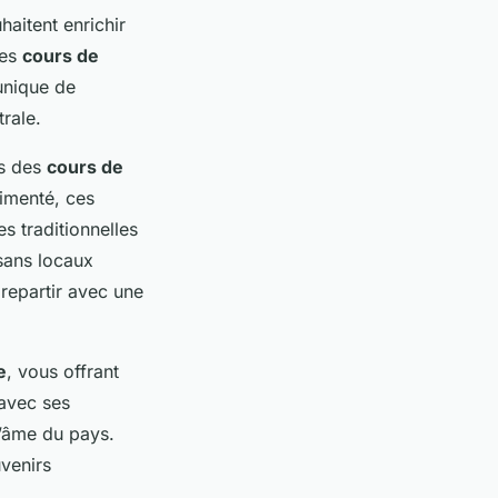
haitent enrichir
des
cours de
unique de
rale.
s des
cours de
imenté, ces
s traditionnelles
isans locaux
 repartir avec une
e
, vous offrant
 avec ses
l’âme du pays.
uvenirs