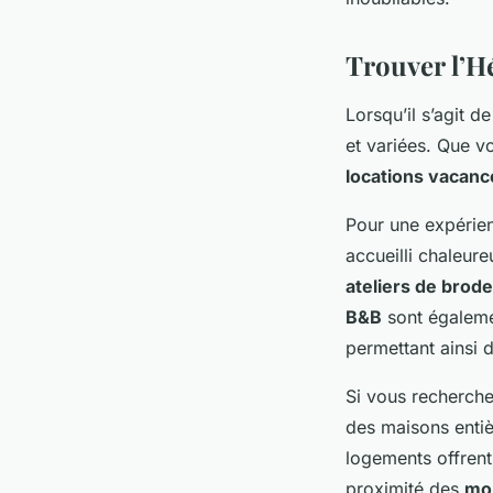
Trouver l’H
Lorsqu’il s’agit d
et variées. Que 
locations vacanc
Pour une expérie
accueilli chaleur
ateliers de brode
B&B
sont égaleme
permettant ainsi 
Si vous recherch
des maisons entiè
logements offren
proximité des
mo