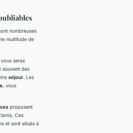
oubliables
 sont nombreuses
une multitude de
 vous serez
t souvent des
otre
séjour
. Les
ée
, vous
nces
proposent
d’amis. Ces
s et sont situés à