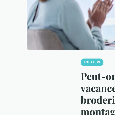
LOCATION
Peut-on
vacance
broderi
montag