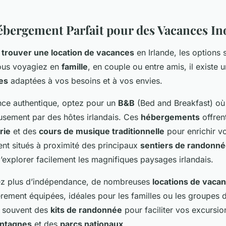
ébergement Parfait pour des Vacances In
e
trouver une location de vacances
en Irlande, les options
vous voyagiez en
famille
, en couple ou entre amis, il existe 
es
adaptées à vos besoins et à vos envies.
nce authentique, optez pour un
B&B
(Bed and Breakfast) où
eusement par des hôtes irlandais. Ces
hébergements
offren
rie
et des
cours de musique traditionnelle
pour enrichir v
nt situés à proximité des principaux
sentiers de randonn
d’explorer facilement les magnifiques paysages irlandais.
ez plus d’indépendance, de nombreuses
locations de vaca
rement équipées, idéales pour les familles ou les groupes 
t souvent des
kits de randonnée
pour faciliter vos excursion
ntagnes
et des
parcs nationaux
.