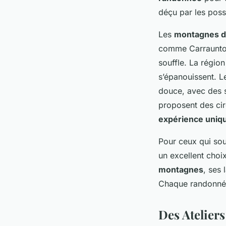
déçu par les possi
Les
montagnes d
comme Carrauntooh
souffle. La régio
s’épanouissent. 
douce, avec des s
proposent des cir
expérience uniq
Pour ceux qui souh
un excellent choi
montagnes
, ses 
Chaque randonnée 
Des Atelier