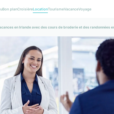
tu
Bon plan
Croisière
Location
Tourisme
Vacance
Voyage
acances en Irlande avec des cours de broderie et des randonnées 