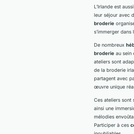
L’Irlande est auss
leur séjour avec d
broderie
organisé
s’immerger dans 
De nombreux
hé
broderie
au sein 
ateliers sont adap
de la broderie irl
partagent avec pa
œuvre unique réa
Ces ateliers son
ainsi une immersio
mélodies envoûtan
Participer à ces
c
inoubliables.