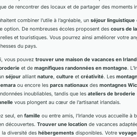
ue de rencontrer des locaux et de partager des moments in
aitent combiner l’utile à l’agréable, un
séjour linguistique
nte option. De nombreuses écoles proposent des
cours de l
urelles et touristiques. Vous pourrez ainsi améliorer votre an
chesses du pays.
ui, vous pouvez
trouver une maison de vacances en Irlan
broderie
et de
magnifiques randonnées en montagne
. L’
 un
séjour
alliant
nature
,
culture
et
créativité
. Les
montagn
nemara
ou encore les
parcs nationaux
des
montagnes Wic
ndonnées inoubliables, tandis que les
ateliers de broderie
nnelle
vous plongent au cœur de l’artisanat irlandais.
z seul, en
famille
ou entre amis, l’Irlande vous accueille à 
en découvertes.
Trouver une location
de vacances adaptée
à la diversité des
hébergements
disponibles. Votre
voyage