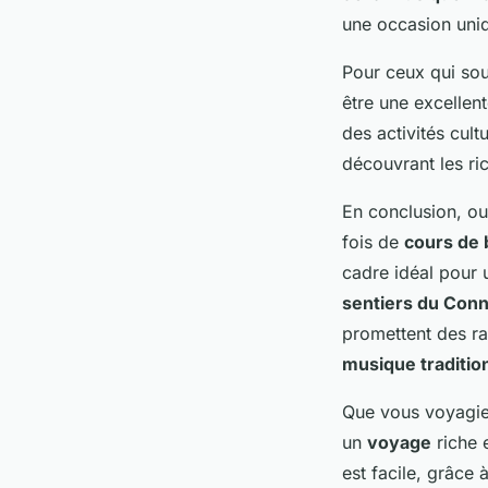
une occasion uniq
Pour ceux qui souh
être une excelle
des activités cult
découvrant les ri
En conclusion, o
fois de
cours de 
cadre idéal pour
sentiers du Con
promettent des ra
musique traditio
Que vous voyagie
un
voyage
riche 
est facile, grâce 