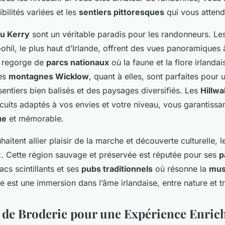
bilités variées et les
sentiers pittoresques
qui vous attend
u Kerry
sont un véritable paradis pour les randonneurs. L
il, le plus haut d’Irlande, offrent des vues panoramiques 
n regorge de
parcs nationaux
où la faune et la flore irlandai
Les
montagnes Wicklow
, quant à elles, sont parfaites pour
entiers bien balisés et des paysages diversifiés. Les
Hillwa
cuits adaptés à vos envies et votre niveau, vous garantissan
ue
et mémorable.
aitent allier plaisir de la marche et découverte culturelle, 
x. Cette région sauvage et préservée est réputée pour ses
p
lacs scintillants et ses
pubs traditionnels
où résonne la
mus
est une immersion dans l’âme irlandaise, entre nature et tr
s de Broderie pour une Expérience Enric