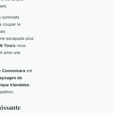
ent.
es sommets
à couper le
ses
 une escapade plus
lk Tours
vous
t ainsi une
le
Connemara
est
aysages de
ique irlandaise
.
adition.
hissante