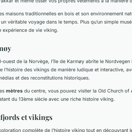
rakkar et même tisser vos propres vêtements à la manière d
ses maisons traditionnelles en bois et son environnement nat
t un véritable voyage dans le temps. Plus qu’un simple mu
e expérience de vie viking.
rmøy
d-ouest de la Norvège, l’île de
Karmøy
abrite le
Nordvegen H
 l’histoire des vikings de manière ludique et interactive, a
édias et des reconstitutions historiques.
ues
mètres
du centre, vous pouvez visiter la
Old Church of 
atant du 13ème siècle avec une riche histoire viking.
 fjords et vikings
xploration complète de l’histoire viking tout en découvrant l