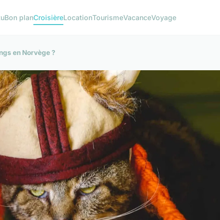
tu
Bon plan
Croisière
Location
Tourisme
Vacance
Voyage
ings en Norvège ?