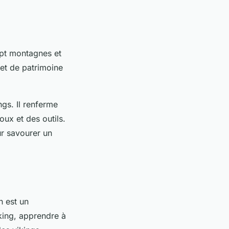
sept montagnes et
 et de patrimoine
ngs. Il renferme
oux et des outils.
ur savourer un
n
est un
king, apprendre à