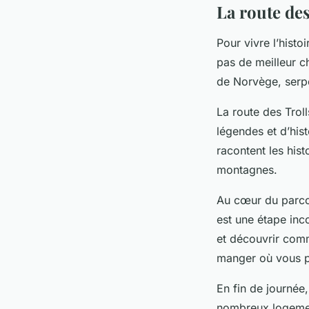
La route des
Pour vivre l’hist
pas de meilleur c
de Norvège, serpe
La route des Trol
légendes et d’his
racontent les hist
montagnes.
Au cœur du parco
est une étape inc
et découvrir comm
manger où vous p
En fin de journé
nombreux logement