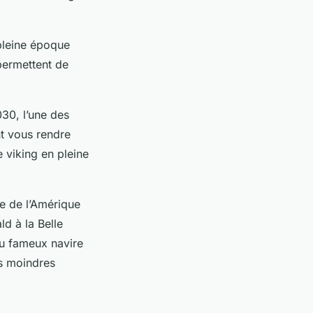
 pleine époque
permettent de
030, l’une des
nt vous rendre
e viking en pleine
te de l’Amérique
ld à la Belle
 du fameux
navire
es moindres