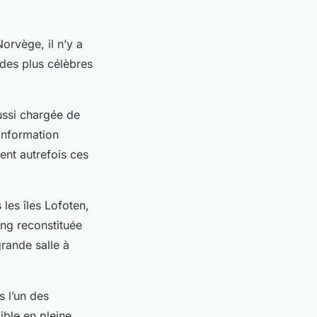
orvège, il n’y a
 des plus célèbres
ussi chargée de
’information
ient autrefois ces
 les îles Lofoten,
ing reconstituée
rande salle à
 l’un des
ible en pleine