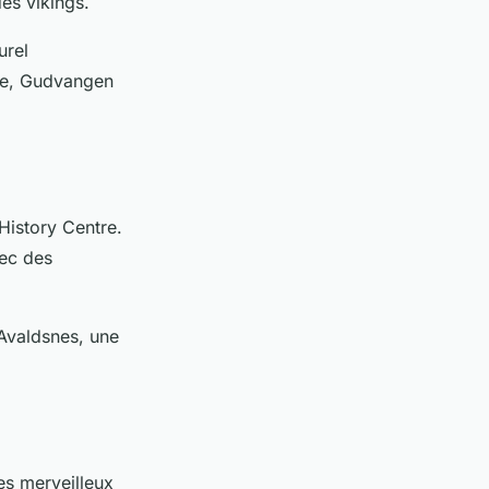
es vikings.
urel
sée, Gudvangen
istory Centre
.
vec des
Avaldsnes
, une
es merveilleux