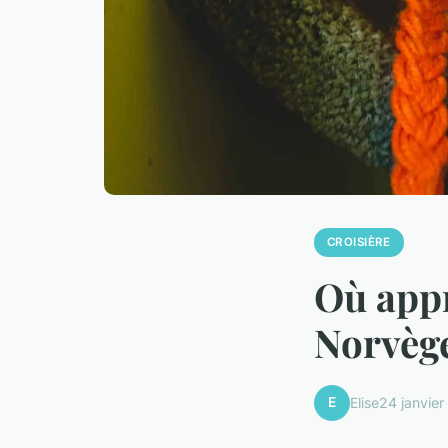
CROISIÈRE
Où appr
Norvèg
E
Elise
24 janvie