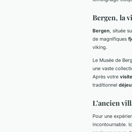
Bergen, la vi
Bergen
, située s
de magnifiques
f
viking.
Le
Musée de Ber
une vaste collecti
Après votre
visit
traditionnel
déjeu
L’ancien vi
Pour une expérie
incontournable. I