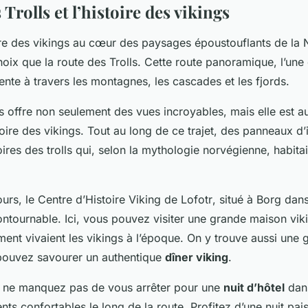
 Trolls et l’histoire des vikings
oire des vikings au cœur des paysages époustouflants de la N
hoix que la
route des Trolls
. Cette route panoramique, l’une
nte à travers les montagnes, les cascades et les fjords.
ls offre non seulement des vues incroyables, mais elle est a
toire des vikings. Tout au long de ce trajet, des panneaux d
oires des trolls qui, selon la mythologie norvégienne, habita
urs, le
Centre d’Histoire Viking de Lofotr
, situé à Borg dans
ontournable. Ici, vous pouvez visiter une grande maison vik
ent vivaient les vikings à l’époque. On y trouve aussi une g
ouvez savourer un authentique
dîner viking
.
e, ne manquez pas de vous arrêter pour une
nuit d’hôtel
dans
s confortables le long de la route. Profitez d’une nuit pais