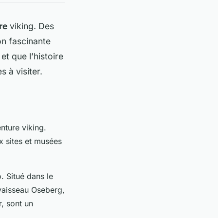
re
viking. Des
on fascinante
t que l’histoire
 à visiter.
nture viking.
x sites et musées
o. Situé dans le
e vaisseau Oseberg,
, sont un