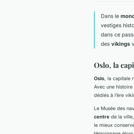
Dans le
mon
vestiges his
dans ce pass
des
vikings
v
Oslo, la cap
Oslo
, la capitale
Avec une histoire
dédiés à l’ère viki
Le
Musée des navi
centre
de la ville
le mieux conser
témoignage éloque