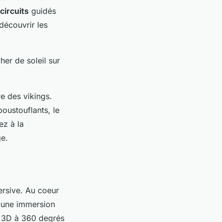
circuits
guidés
découvrir les
er de soleil sur
re des vikings.
oustouflants, le
ez à la
ge.
ersive. Au coeur
r une immersion
 3D à 360 degrés