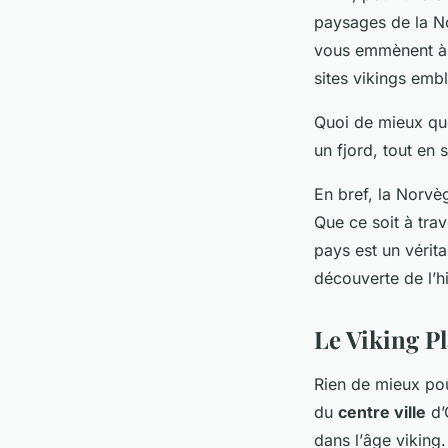
paysages de la N
vous emmènent à t
sites vikings emb
Quoi de mieux que
un fjord, tout en
En bref, la Norvèg
Que ce soit à tra
pays est un véritab
découverte de l’h
Le Viking Pl
Rien de mieux pou
du
centre ville
d’
dans l’
âge viking