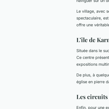
naviguer sur un d
Le village, avec 
spectaculaire, es
offre une véritabl
L’île de Ka
Située dans le su
Ce centre présente
expositions multim
De plus, à quelq
église en pierre d
Les circuits
Enfin, pour une e