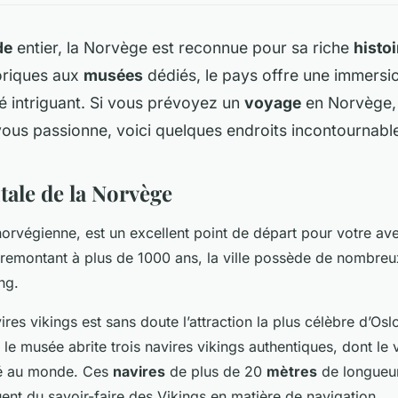
de
entier, la
Norvège
est reconnue pour sa riche
histoi
toriques aux
musées
dédiés, le pays offre une immersi
é intriguant. Si vous prévoyez un
voyage
en Norvège, e
ous passionne, voici quelques endroits incontournables
itale de la Norvège
 norvégienne, est un excellent point de départ pour votre ave
 remontant à plus de 1000 ans, la ville possède de nombreu
ng.
res vikings
est sans doute l’attraction la plus célèbre d’Osl
, le musée abrite trois navires vikings authentiques, dont l
vé au monde. Ces
navires
de plus de 20
mètres
de longueur
nt du savoir-faire des Vikings en matière de navigation.